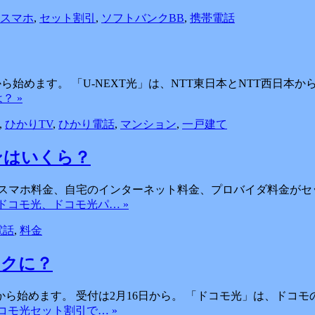
スマホ
,
セット割引
,
ソフトバンクBB
,
携帯電話
1日から始めます。 「U-NEXT光」は、NTT東日本とNTT西
は？ »
,
ひかりTV
,
ひかり電話
,
マンション
,
一戸建て
ンはいくら？
家族のスマホ料金、自宅のインターネット料金、プロバイダ料金
re: ドコモ光、ドコモ光パ… »
電話
,
料金
トクに？
1日から始めます。 受付は2月16日から。 「ドコモ光」は、ド
e: ドコモ光セット割引で… »