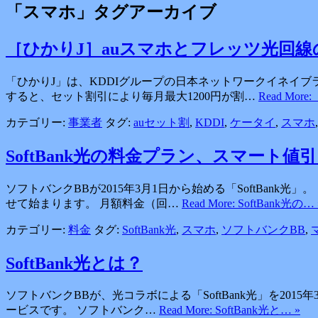
「
スマホ
」タグアーカイブ
［ひかりJ］auスマホとフレッツ光回
「ひかりJ」は、KDDIグループの日本ネットワークイネイブ
すると、セット割引により毎月最大1200円が割…
Read Mor
カテゴリー:
事業者
タグ:
auセット割
,
KDDI
,
ケータイ
,
スマホ
SoftBank光の料金プラン、スマート
ソフトバンクBBが2015年3月1日から始める「SoftBan
せて始まります。 月額料金（回…
Read More: SoftBank光の… 
カテゴリー:
料金
タグ:
SoftBank光
,
スマホ
,
ソフトバンクBB
,
SoftBank光とは？
ソフトバンクBBが、光コラボによる「SoftBank光」を201
ービスです。 ソフトバンク…
Read More: SoftBank光と… »