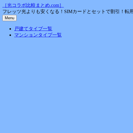
コ
［光コラボ比較まとめ.com］
ン
フレッツ光よりも安くなる！SIMカードとセットで割引！転
テ
Menu
ン
戸建てタイプ一覧
ツ
マンションタイプ一覧
へ
ス
キ
ッ
プ