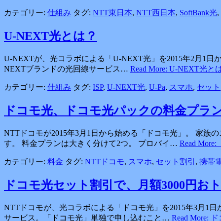
カテゴリー:
仕組み
タグ:
NTT東日本
,
NTT西日本
,
SoftBank光
,
U-NEXT光とは？
U-NEXTが、光コラボによる「U-NEXT光」を2015年2月
NEXTブランドの光回線サービス…
Read More: U-NEXT光と
カテゴリー:
仕組み
タグ:
ISP
,
U-NEXT光
,
U-Pa
,
スマホ
,
セット
ドコモ光、ドコモ光パックの料金プラ
NTTドコモが2015年3月1日から始める「ドコモ光」。 
す。 料金プランは大きく分けて2つ。 プロバイ…
Read Mo
カテゴリー:
料金
タグ:
NTTドコモ
,
スマホ
,
セット割引
,
携帯
ドコモ光セット割引で、月額3000円お
NTTドコモが、光コラボによる「ドコモ光」を2015年3月
サービス。「ドコモ光」単独で申し込むこと…
Read Mor