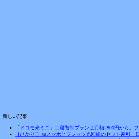
新しい記事
「ドコモ光ミニ」二段階制プランは月額2800円から。
［ひかりJ］auスマホとフレッツ光回線のセット割引、