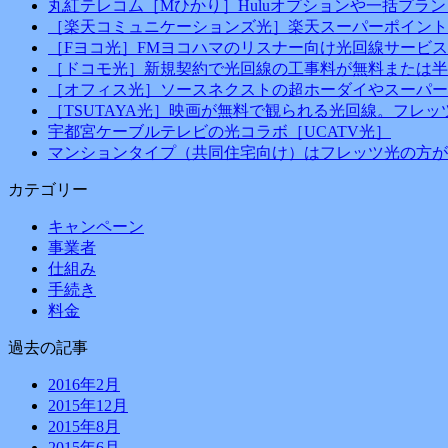
丸紅テレコム［Mひかり］Huluオプションや一括プラン
［楽天コミュニケーションズ光］楽天スーパーポイント
［Fヨコ光］FMヨコハマのリスナー向け光回線サービス
［ドコモ光］新規契約で光回線の工事料が無料または半
［オフィス光］ソースネクストの超ホーダイやスーパー
［TSUTAYA光］映画が無料で観られる光回線。フレ
宇都宮ケーブルテレビの光コラボ［UCATV光］
マンションタイプ（共同住宅向け）はフレッツ光の方が
カテゴリー
キャンペーン
事業者
仕組み
手続き
料金
過去の記事
2016年2月
2015年12月
2015年8月
2015年6月