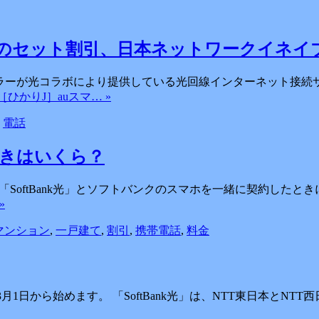
線のセット割引、日本ネットワークイネイ
ラーが光コラボにより提供している光回線インターネット接続サ
e: ［ひかりJ］auスマ… »
,
電話
値引きはいくら？
k光」。 「SoftBank光」とソフトバンクのスマホを一緒に契約
»
マンション
,
一戸建て
,
割引
,
携帯電話
,
料金
5年3月1日から始めます。 「SoftBank光」は、NTT東日本