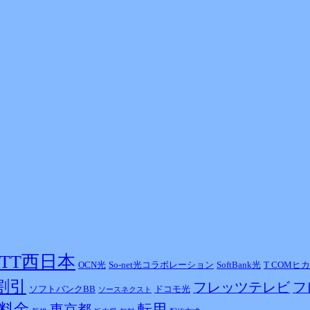
NTT西日本
OCN光
So-net光コラボレーション
SoftBank光
T COMヒ
割引
フレッツテレビ
フ
ソフトバンクBB
ドコモ光
ソースネクスト
料金
東京都
転用