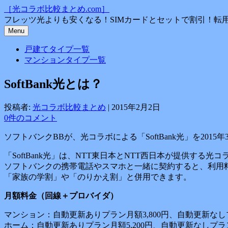
コ
［光コラボ比較まとめ.com］
ン
フレッツ光よりも安くなる！SIMカードとセットで割引！転
テ
Menu
ン
戸建てタイプ一覧
ツ
マンションタイプ一覧
へ
ス
SoftBank光とは？
キ
ッ
プ
投稿者:
光コラボ比較まとめ
|
2015年2月2日
0件のコメント
ソフトバンクBBが、光コラボによる「SoftBank光」を2015
「SoftBank光」は、NTT東日本とNTT西日本が提供す
ソフトバンクの携帯電話やスマホと一緒に契約すると、利用料金
「家族の学割」や「のりかえ割」と併用できます。
月額料金（回線＋プロバイダ）
マンション：自動更新ありプラン月額3,800円、自動更新なしプ
ホーム：自動更新ありプラン月額5,200円、自動更新なしプラン月