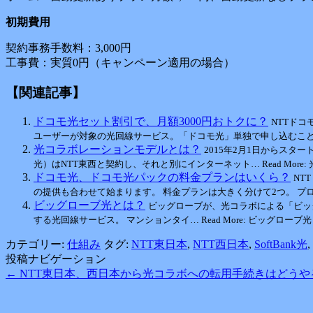
初期費用
契約事務手数料：3,000円
工事費：実質0円（キャンペーン適用の場合）
【関連記事】
ドコモ光セット割引で、月額3000円おトクに？
NTTドコ
ユーザーが対象の光回線サービス。「ドコモ光」単独で申し込むこと… Read
光コラボレーションモデルとは？
2015年2月1日からス
光）はNTT東西と契約し、それと別にインターネット… Read More: 
ドコモ光、ドコモ光パックの料金プランはいくら？
NT
の提供も合わせて始まります。 料金プランは大きく分けて2つ。 プロバイ… 
ビッグローブ光とは？
ビッグローブが、光コラボによる「ビッグ
する光回線サービス。 マンションタイ… Read More: ビッグローブ光とは
カテゴリー:
仕組み
タグ:
NTT東日本
,
NTT西日本
,
SoftBank光
,
投稿ナビゲーション
←
NTT東日本、西日本から光コラボへの転用手続きはどうや