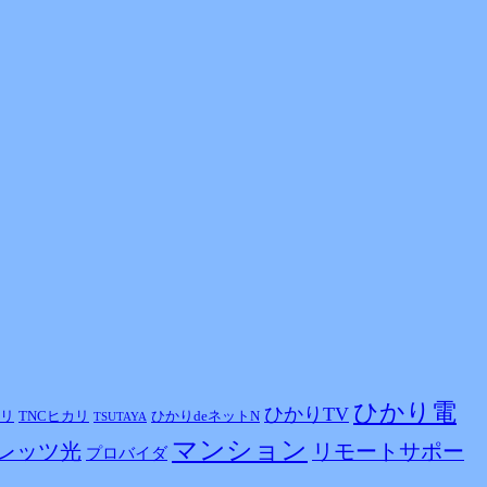
ひかり電
ひかりTV
カリ
TNCヒカリ
ひかりdeネットN
TSUTAYA
マンション
レッツ光
リモートサポー
プロバイダ