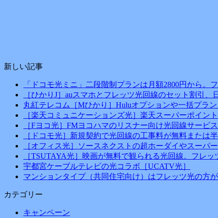
新しい記事
「ドコモ光ミニ」二段階制プランは月額2800円から。
［ひかりJ］auスマホとフレッツ光回線のセット割引、
丸紅テレコム［Mひかり］Huluオプションや一括プラン
［楽天コミュニケーションズ光］楽天スーパーポイント
［Fヨコ光］FMヨコハマのリスナー向け光回線サービス
［ドコモ光］新規契約で光回線の工事料が無料または半
［オフィス光］ソースネクストの超ホーダイやスーパー
［TSUTAYA光］映画が無料で観られる光回線。フレ
宇都宮ケーブルテレビの光コラボ［UCATV光］
マンションタイプ（共同住宅向け）はフレッツ光の方が
カテゴリー
キャンペーン