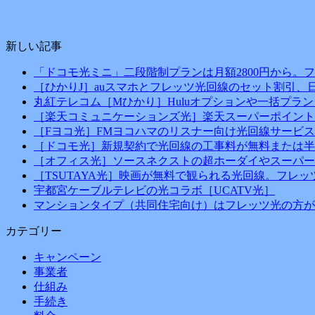
新しい記事
「ドコモ光ミニ」二段階制プランは月額2800円から。
［ひかりJ］auスマホとフレッツ光回線のセット割引、
丸紅テレコム［Mひかり］Huluオプションや一括プラン
［楽天コミュニケーションズ光］楽天スーパーポイント
［Fヨコ光］FMヨコハマのリスナー向け光回線サービス
［ドコモ光］新規契約で光回線の工事料が無料または半
［オフィス光］ソースネクストの超ホーダイやスーパー
［TSUTAYA光］映画が無料で観られる光回線。フレ
宇都宮ケーブルテレビの光コラボ［UCATV光］
マンションタイプ（共同住宅向け）はフレッツ光の方が
カテゴリー
キャンペーン
事業者
仕組み
手続き