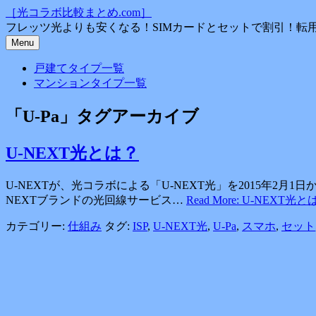
コ
［光コラボ比較まとめ.com］
ン
フレッツ光よりも安くなる！SIMカードとセットで割引！転
テ
Menu
ン
戸建てタイプ一覧
ツ
マンションタイプ一覧
へ
ス
「
U-Pa
」タグアーカイブ
キ
ッ
プ
U-NEXT光とは？
U-NEXTが、光コラボによる「U-NEXT光」を2015年2月
NEXTブランドの光回線サービス…
Read More: U-NEXT光と
カテゴリー:
仕組み
タグ:
ISP
,
U-NEXT光
,
U-Pa
,
スマホ
,
セット