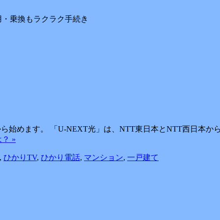
用・乗換もラクラク手続き
1日から始めます。 「U-NEXT光」は、NTT東日本とNTT西
は？ »
,
ひかりTV
,
ひかり電話
,
マンション
,
一戸建て