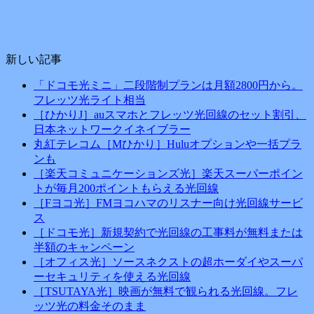
新しい記事
「ドコモ光ミニ」二段階制プランは月額2800円から。
フレッツ光ライト相当
［ひかりJ］auスマホとフレッツ光回線のセット割引、
日本ネットワークイネイブラー
丸紅テレコム［Mひかり］Huluオプションや一括プラ
ンも
［楽天コミュニケーションズ光］楽天スーパーポイン
トが毎月200ポイントもらえる光回線
［Fヨコ光］FMヨコハマのリスナー向け光回線サービ
ス
［ドコモ光］新規契約で光回線の工事料が無料または
半額のキャンペーン
［オフィス光］ソースネクストの超ホーダイやスーパ
ーセキュリティを使える光回線
［TSUTAYA光］映画が無料で観られる光回線。フレ
ッツ光の料金そのまま