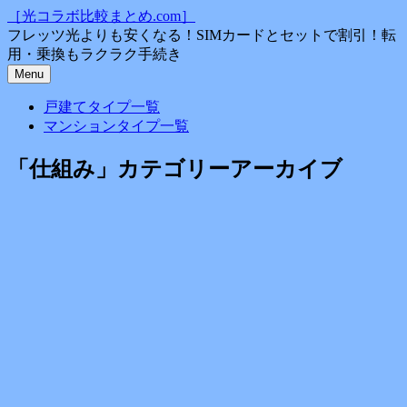
コ
［光コラボ比較まとめ.com］
ン
フレッツ光よりも安くなる！SIMカードとセットで割引！転
テ
用・乗換もラクラク手続き
ン
Menu
ツ
戸建てタイプ一覧
へ
マンションタイプ一覧
ス
キ
「
仕組み
」カテゴリーアーカイブ
ッ
プ