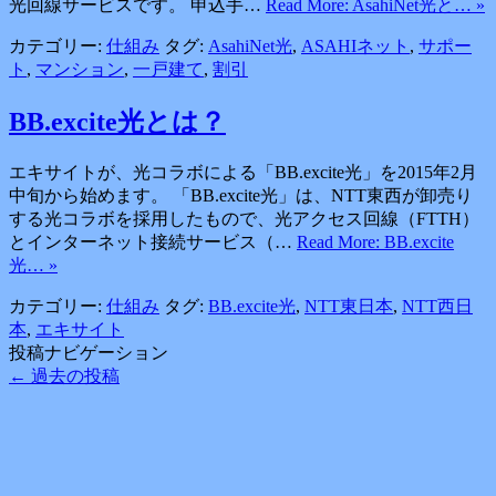
光回線サービスです。 申込手…
Read More: AsahiNet光と… »
カテゴリー:
仕組み
タグ:
AsahiNet光
,
ASAHIネット
,
サポー
ト
,
マンション
,
一戸建て
,
割引
BB.excite光とは？
エキサイトが、光コラボによる「BB.excite光」を2015年2月
中旬から始めます。 「BB.excite光」は、NTT東西が卸売り
する光コラボを採用したもので、光アクセス回線（FTTH）
とインターネット接続サービス（…
Read More: BB.excite
光… »
カテゴリー:
仕組み
タグ:
BB.excite光
,
NTT東日本
,
NTT西日
本
,
エキサイト
投稿ナビゲーション
←
過去の投稿