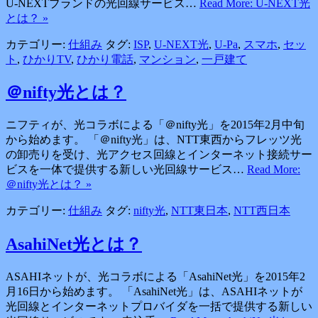
U-NEXTブランドの光回線サービス…
Read More: U-NEXT光
とは？ »
カテゴリー:
仕組み
タグ:
ISP
,
U-NEXT光
,
U-Pa
,
スマホ
,
セッ
ト
,
ひかりTV
,
ひかり電話
,
マンション
,
一戸建て
＠nifty光とは？
ニフティが、光コラボによる「＠nifty光」を2015年2月中旬
から始めます。 「＠nifty光」は、NTT東西からフレッツ光
の卸売りを受け、光アクセス回線とインターネット接続サー
ビスを一体で提供する新しい光回線サービス…
Read More:
＠nifty光とは？ »
カテゴリー:
仕組み
タグ:
nifty光
,
NTT東日本
,
NTT西日本
AsahiNet光とは？
ASAHIネットが、光コラボによる「AsahiNet光」を2015年2
月16日から始めます。 「AsahiNet光」は、ASAHIネットが
光回線とインターネットプロバイダを一括で提供する新しい