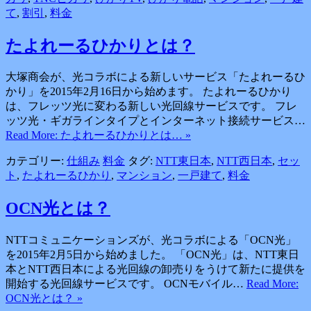
て
,
割引
,
料金
たよれーるひかりとは？
大塚商会が、光コラボによる新しいサービス「たよれーるひ
かり」を2015年2月16日から始めます。 たよれーるひかり
は、フレッツ光に変わる新しい光回線サービスです。 フレ
ッツ光・ギガラインタイプとインターネット接続サービス…
Read More: たよれーるひかりとは… »
カテゴリー:
仕組み
料金
タグ:
NTT東日本
,
NTT西日本
,
セッ
ト
,
たよれーるひかり
,
マンション
,
一戸建て
,
料金
OCN光とは？
NTTコミュニケーションズが、光コラボによる「OCN光」
を2015年2月5日から始めました。 「OCN光」は、NTT東日
本とNTT西日本による光回線の卸売りをうけて新たに提供を
開始する光回線サービスです。 OCNモバイル…
Read More:
OCN光とは？ »