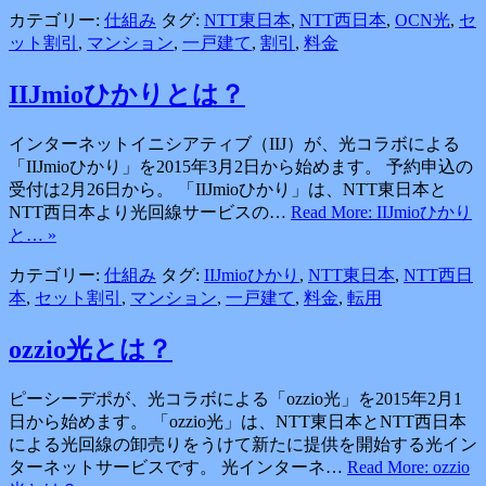
カテゴリー:
仕組み
タグ:
NTT東日本
,
NTT西日本
,
OCN光
,
セ
ット割引
,
マンション
,
一戸建て
,
割引
,
料金
IIJmioひかりとは？
インターネットイニシアティブ（IIJ）が、光コラボによる
「IIJmioひかり」を2015年3月2日から始めます。 予約申込の
受付は2月26日から。 「IIJmioひかり」は、NTT東日本と
NTT西日本より光回線サービスの…
Read More: IIJmioひかり
と… »
カテゴリー:
仕組み
タグ:
IIJmioひかり
,
NTT東日本
,
NTT西日
本
,
セット割引
,
マンション
,
一戸建て
,
料金
,
転用
ozzio光とは？
ピーシーデポが、光コラボによる「ozzio光」を2015年2月1
日から始めます。 「ozzio光」は、NTT東日本とNTT西日本
による光回線の卸売りをうけて新たに提供を開始する光イン
ターネットサービスです。 光インターネ…
Read More: ozzio