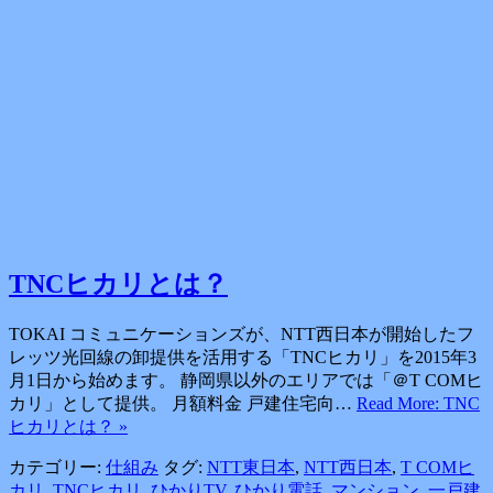
TNCヒカリとは？
TOKAI コミュニケーションズが、NTT西日本が開始したフ
レッツ光回線の卸提供を活用する「TNCヒカリ」を2015年3
月1日から始めます。 静岡県以外のエリアでは「＠T COMヒ
カリ」として提供。 月額料金 戸建住宅向…
Read More: TNC
ヒカリとは？ »
カテゴリー:
仕組み
タグ:
NTT東日本
,
NTT西日本
,
T COMヒ
カリ
,
TNCヒカリ
,
ひかりTV
,
ひかり電話
,
マンション
,
一戸建