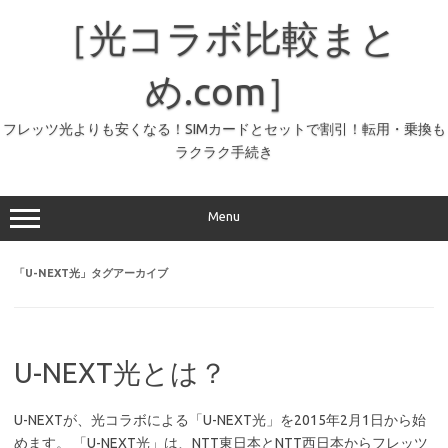
コ
ン
［光コラボ比較まと
テ
ン
ツ
へ
め.com］
ス
キ
ッ
フレッツ光よりも安くなる！SIMカードとセットで割引！転用・乗換も
プ
ラクラク手続き
Menu
「
U-NEXT光
」タグアーカイブ
U-NEXT光とは？
U-NEXTが、光コラボによる「U-NEXT光」を2015年2月1日から始
めます。 「U-NEXT光」は、NTT東日本とNTT西日本からフレッツ