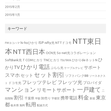
2015年2月
2015年1月
キーワード
NTT東日
ISP
hi-hoひかり
nifty光
NTTドコモ
FMヨコハマ
本
NTT西日本
OCN光
So-net光コラボレーション
ひ
SoftBank光
T COMヒカリ
TNCヒカリ
ひかりdeネットN
TSUTAYA
ひかり電話
かりTV
サポート
ぷらら光
ケーブルテレビ
セット割引
スマホ
セット
ソフトバンクBB
ソースネクス
フレッツテレビ
フレッツ光
プロバイダ
ドコモ光
ト
マンション
一戸建て
リモートサポート
二
料金
割引
東京
携帯電話
千葉県
卸売り
段階制
半額
宇都宮
新規
都
転用
栃木県
無料
配線方式