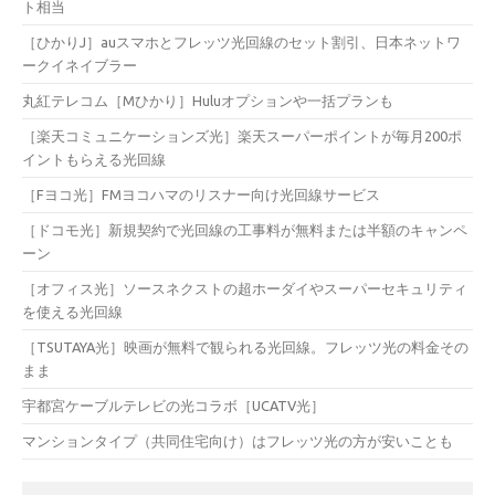
ト相当
［ひかりJ］auスマホとフレッツ光回線のセット割引、日本ネットワ
ークイネイブラー
丸紅テレコム［Mひかり］Huluオプションや一括プランも
［楽天コミュニケーションズ光］楽天スーパーポイントが毎月200ポ
イントもらえる光回線
［Fヨコ光］FMヨコハマのリスナー向け光回線サービス
［ドコモ光］新規契約で光回線の工事料が無料または半額のキャンペ
ーン
［オフィス光］ソースネクストの超ホーダイやスーパーセキュリティ
を使える光回線
［TSUTAYA光］映画が無料で観られる光回線。フレッツ光の料金その
まま
宇都宮ケーブルテレビの光コラボ［UCATV光］
マンションタイプ（共同住宅向け）はフレッツ光の方が安いことも