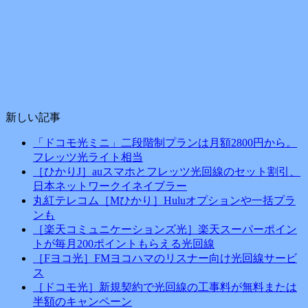
新しい記事
「ドコモ光ミニ」二段階制プランは月額2800円から。
フレッツ光ライト相当
［ひかりJ］auスマホとフレッツ光回線のセット割引、
日本ネットワークイネイブラー
丸紅テレコム［Mひかり］Huluオプションや一括プラ
ンも
［楽天コミュニケーションズ光］楽天スーパーポイン
トが毎月200ポイントもらえる光回線
［Fヨコ光］FMヨコハマのリスナー向け光回線サービ
ス
［ドコモ光］新規契約で光回線の工事料が無料または
半額のキャンペーン