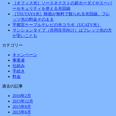
［オフィス光］ソースネクストの超ホーダイやスーパ
ーセキュリティを使える光回線
［TSUTAYA光］映画が無料で観られる光回線。フレ
ッツ光の料金そのまま
宇都宮ケーブルテレビの光コラボ［UCATV光］
マンションタイプ（共同住宅向け）はフレッツ光の方
が安いことも
カテゴリー
キャンペーン
事業者
仕組み
手続き
料金
過去の記事
2016年2月
2015年12月
2015年8月
2015年6月