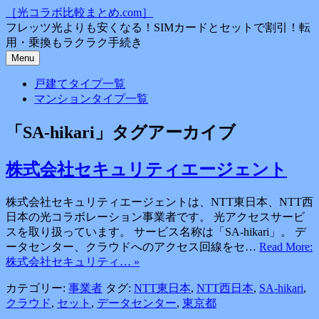
コ
［光コラボ比較まとめ.com］
ン
フレッツ光よりも安くなる！SIMカードとセットで割引！転
テ
用・乗換もラクラク手続き
ン
Menu
ツ
戸建てタイプ一覧
へ
マンションタイプ一覧
ス
キ
「
SA-hikari
」タグアーカイブ
ッ
プ
株式会社セキュリティエージェント
株式会社セキュリティエージェントは、NTT東日本、NTT西
日本の光コラボレーション事業者です。 光アクセスサービ
スを取り扱っています。 サービス名称は「SA-hikari」。 デ
ータセンター、クラウドへのアクセス回線をセ…
Read More:
株式会社セキュリティ… »
カテゴリー:
事業者
タグ:
NTT東日本
,
NTT西日本
,
SA-hikari
,
クラウド
,
セット
,
データセンター
,
東京都