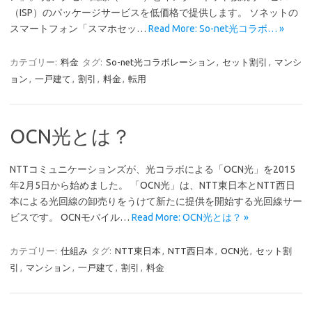
（ISP）のパッケージサービスを低価格で提供します。 ソネットの
スマートフォン「スマホセッ…
Read More: So-net光コラボ… »
カテゴリー:
料金
タグ:
So-net光コラボレーション
,
セット割引
,
マンシ
ョン
,
一戸建て
,
割引
,
料金
,
転用
OCN光とは？
NTTコミュニケーションズが、光コラボによる「OCN光」を2015
年2月5日から始めました。 「OCN光」は、NTT東日本とNTT西日
本による光回線の卸売りをうけて新たに提供を開始する光回線サー
ビスです。 OCNモバイル…
Read More: OCN光とは？ »
カテゴリー:
仕組み
タグ:
NTT東日本
,
NTT西日本
,
OCN光
,
セット割
引
,
マンション
,
一戸建て
,
割引
,
料金