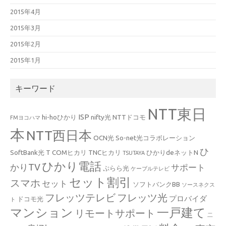
2015年4月
2015年3月
2015年2月
2015年1月
キーワード
NTT東日
ISP
hi-hoひかり
nifty光
NTTドコモ
FMヨコハマ
本
NTT西日本
OCN光
So-net光コラボレーション
ひ
SoftBank光
T COMヒカリ
TNCヒカリ
ひかりdeネットN
TSUTAYA
ひかり電話
かりTV
サポート
ぷらら光
ケーブルテレビ
セット割引
スマホ
セット
ソフトバンクBB
ソースネクス
フレッツテレビ
フレッツ光
プロバイダ
ドコモ光
ト
マンション
一戸建て
リモートサポート
二