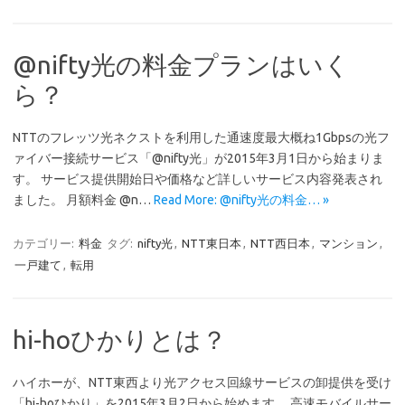
@nifty光の料金プランはいく
ら？
NTTのフレッツ光ネクストを利用した通速度最大概ね1Gbpsの光フ
ァイバー接続サービス「@nifty光」が2015年3月1日から始まりま
す。 サービス提供開始日や価格など詳しいサービス内容発表され
ました。 月額料金 @n…
Read More: @nifty光の料金… »
カテゴリー:
料金
タグ:
nifty光
,
NTT東日本
,
NTT西日本
,
マンション
,
一戸建て
,
転用
hi-hoひかりとは？
ハイホーが、NTT東西より光アクセス回線サービスの卸提供を受け
「hi-hoひかり」を2015年3月2日から始めます。 高速モバイルサー