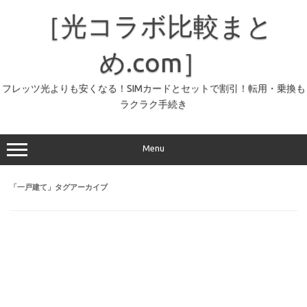
コ
ン
［光コラボ比較まと
テ
ン
ツ
へ
め.com］
ス
キ
ッ
フレッツ光よりも安くなる！SIMカードとセットで割引！転用・乗換も
プ
ラクラク手続き
Menu
「
一戸建て
」タグアーカイブ