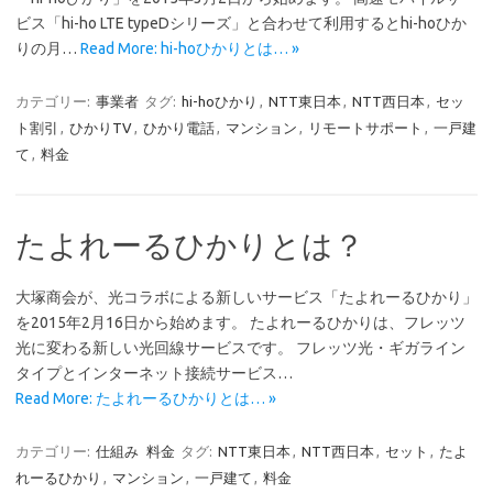
ビス「hi-ho LTE typeDシリーズ」と合わせて利用するとhi-hoひか
りの月…
Read More: hi-hoひかりとは… »
カテゴリー:
事業者
タグ:
hi-hoひかり
,
NTT東日本
,
NTT西日本
,
セッ
ト割引
,
ひかりTV
,
ひかり電話
,
マンション
,
リモートサポート
,
一戸建
て
,
料金
たよれーるひかりとは？
大塚商会が、光コラボによる新しいサービス「たよれーるひかり」
を2015年2月16日から始めます。 たよれーるひかりは、フレッツ
光に変わる新しい光回線サービスです。 フレッツ光・ギガライン
タイプとインターネット接続サービス…
Read More: たよれーるひかりとは… »
カテゴリー:
仕組み
料金
タグ:
NTT東日本
,
NTT西日本
,
セット
,
たよ
れーるひかり
,
マンション
,
一戸建て
,
料金