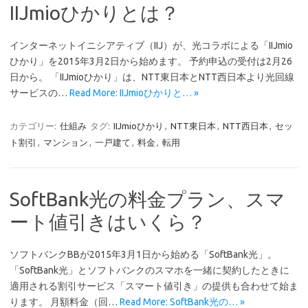
IIJmioひかりとは？
インターネットイニシアティブ（IIJ）が、光コラボによる「IIJmio
ひかり」を2015年3月2日から始めます。 予約申込の受付は2月26
日から。 「IIJmioひかり」は、NTT東日本とNTT西日本より光回線
サービスの…
Read More: IIJmioひかりと… »
カテゴリー:
仕組み
タグ:
IIJmioひかり
,
NTT東日本
,
NTT西日本
,
セッ
ト割引
,
マンション
,
一戸建て
,
料金
,
転用
SoftBank光の料金プラン、スマ
ート値引きはいくら？
ソフトバンクBBが2015年3月1日から始める「SoftBank光」。
「SoftBank光」とソフトバンクのスマホを一緒に契約したときに
適用される割引サービス「スマート値引き」の提供も合わせて始ま
ります。 月額料金（回…
Read More: SoftBank光の… »