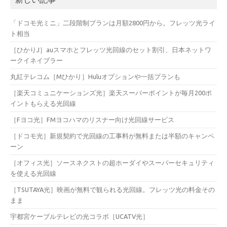
「ドコモ光ミニ」二段階制プランは月額2800円から。フレッツ光ライ
ト相当
［ひかりJ］auスマホとフレッツ光回線のセット割引、日本ネットワ
ークイネイブラー
丸紅テレコム［Mひかり］Huluオプションや一括プランも
［楽天コミュニケーションズ光］楽天スーパーポイントが毎月200ポ
イントもらえる光回線
［Fヨコ光］FMヨコハマのリスナー向け光回線サービス
［ドコモ光］新規契約で光回線の工事料が無料または半額のキャンペ
ーン
［オフィス光］ソースネクストの超ホーダイやスーパーセキュリティ
を使える光回線
［TSUTAYA光］映画が無料で観られる光回線。フレッツ光の料金その
まま
宇都宮ケーブルテレビの光コラボ［UCATV光］