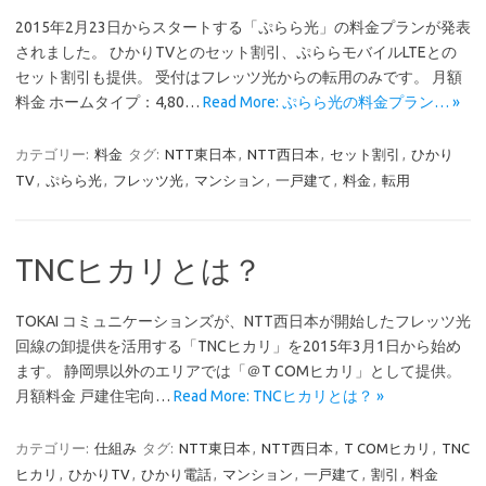
2015年2月23日からスタートする「ぷらら光」の料金プランが発表
されました。 ひかりTVとのセット割引、ぷららモバイルLTEとの
セット割引も提供。 受付はフレッツ光からの転用のみです。 月額
料金 ホームタイプ：4,80…
Read More: ぷらら光の料金プラン… »
カテゴリー:
料金
タグ:
NTT東日本
,
NTT西日本
,
セット割引
,
ひかり
TV
,
ぷらら光
,
フレッツ光
,
マンション
,
一戸建て
,
料金
,
転用
TNCヒカリとは？
TOKAI コミュニケーションズが、NTT西日本が開始したフレッツ光
回線の卸提供を活用する「TNCヒカリ」を2015年3月1日から始め
ます。 静岡県以外のエリアでは「＠T COMヒカリ」として提供。
月額料金 戸建住宅向…
Read More: TNCヒカリとは？ »
カテゴリー:
仕組み
タグ:
NTT東日本
,
NTT西日本
,
T COMヒカリ
,
TNC
ヒカリ
,
ひかりTV
,
ひかり電話
,
マンション
,
一戸建て
,
割引
,
料金