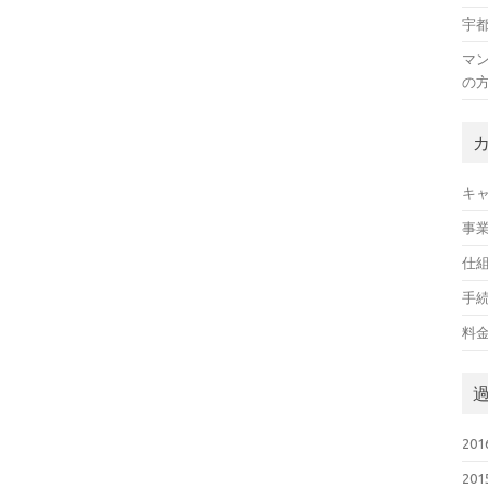
宇
マ
の
キ
事
仕
手
料
20
20