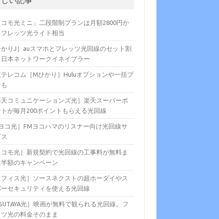
新しい記事
ドコモ光ミニ」二段階制プランは月額2800円か
。フレッツ光ライト相当
ひかりJ］auスマホとフレッツ光回線のセット割
、日本ネットワークイネイブラー
紅テレコム［Mひかり］Huluオプションや一括プ
ンも
楽天コミュニケーションズ光］楽天スーパーポ
ントが毎月200ポイントもらえる光回線
Fヨコ光］FMヨコハマのリスナー向け光回線サ
ビス
ドコモ光］新規契約で光回線の工事料が無料ま
は半額のキャンペーン
オフィス光］ソースネクストの超ホーダイやス
パーセキュリティを使える光回線
SUTAYA光］映画が無料で観られる光回線。フ
ッツ光の料金そのまま