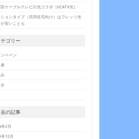
都宮ケーブルテレビの光コラボ［UCATV光］
ンションタイプ（共同住宅向け）はフレッツ光
方が安いことも
カテゴリー
ャンペーン
業者
組み
続き
金
過去の記事
16年2月
15年12月