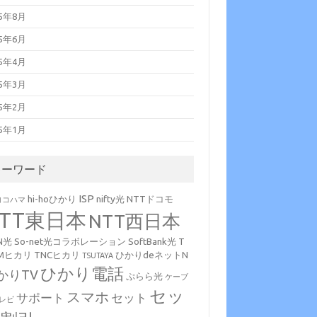
15年8月
15年6月
15年4月
15年3月
15年2月
15年1月
キーワード
ISP
hi-hoひかり
nifty光
NTTドコモ
ヨコハマ
NTT東日本
NTT西日本
N光
So-net光コラボレーション
SoftBank光
T
Mヒカリ
TNCヒカリ
ひかりdeネットN
TSUTAYA
ひかり電話
かりTV
ぷらら光
ケーブ
セッ
スマホ
サポート
セット
レビ