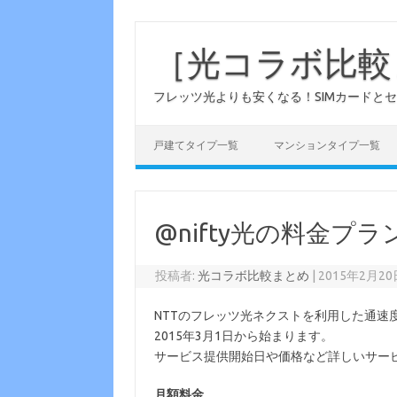
コ
ン
テ
［光コラボ比較ま
ン
ツ
へ
フレッツ光よりも安くなる！SIMカードと
ス
キ
ッ
プ
戸建てタイプ一覧
マンションタイプ一覧
@nifty光の料金プ
投稿者:
光コラボ比較まとめ
|
2015年2月20
NTTのフレッツ光ネクストを利用した通速度最
2015年3月1日から始まります。
サービス提供開始日や価格など詳しいサー
月額料金