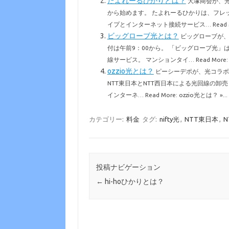
たよれーるひかりとは？
大塚商会が、光
から始めます。 たよれーるひかりは、フレ
イプとインターネット接続サービス… Read Mo
ビッグローブ光とは？
ビッグローブが、
付は午前9：00から。 「ビッグローブ光
線サービス。 マンションタイ… Read More:
ozzio光とは？
ピーシーデポが、光コラボによ
NTT東日本とNTT西日本による光回線の卸
インターネ… Read More: ozzio光とは？ »...
カテゴリー:
料金
タグ:
nifty光
,
NTT東日本
,
N
投稿ナビゲーション
←
hi-hoひかりとは？