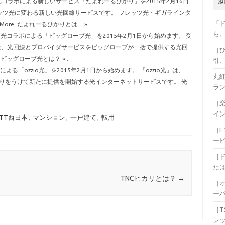
コラボによる新しいサービス「たよれーるひかり」を2015年2月16日
ッツ光に変わる新しい光回線サービスです。 フレッツ光・ギガラインタ
「
re: たよれーるひかりとは… »...
ら
光コラボによる「ビッグローブ光」を2015年2月1日から始めます。 受
」は、光回線とプロバイダサービスをビッグローブが一括で提供する光回
［
 ビッグローブ光とは？ »...
引
る「ozzio光」を2015年2月1日から始めます。 「ozzio光」は、
丸
売りをうけて新たに提供を開始する光インターネットサービスです。 光
ラ
［
イ
TT西日本
,
マンション
,
一戸建て
,
転用
［
ー
［
た
TNCヒカリとは？
→
［
ー
［T
レ