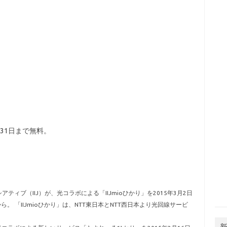
31日まで無料。
。
ティブ（IIJ）が、光コラボによる「IIJmioひかり」を2015年3月2日
。 「IIJmioひかり」は、NTT東日本とNTT西日本より光回線サービ