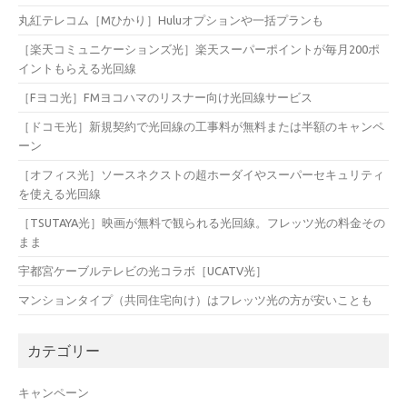
丸紅テレコム［Mひかり］Huluオプションや一括プランも
［楽天コミュニケーションズ光］楽天スーパーポイントが毎月200ポ
イントもらえる光回線
［Fヨコ光］FMヨコハマのリスナー向け光回線サービス
［ドコモ光］新規契約で光回線の工事料が無料または半額のキャンペ
ーン
［オフィス光］ソースネクストの超ホーダイやスーパーセキュリティ
を使える光回線
［TSUTAYA光］映画が無料で観られる光回線。フレッツ光の料金その
まま
宇都宮ケーブルテレビの光コラボ［UCATV光］
マンションタイプ（共同住宅向け）はフレッツ光の方が安いことも
カテゴリー
キャンペーン