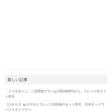
新しい記事
「ドコモ光ミニ」二段階制プランは月額2800円から。フレッツ光ライ
ト相当
［ひかりJ］auスマホとフレッツ光回線のセット割引、日本ネットワ
ークイネイブラー