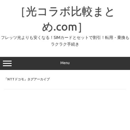
コ
ン
［光コラボ比較まと
テ
ン
ツ
へ
め.com］
ス
キ
ッ
フレッツ光よりも安くなる！SIMカードとセットで割引！転用・乗換も
プ
ラクラク手続き
Menu
「
NTTドコモ
」タグアーカイブ