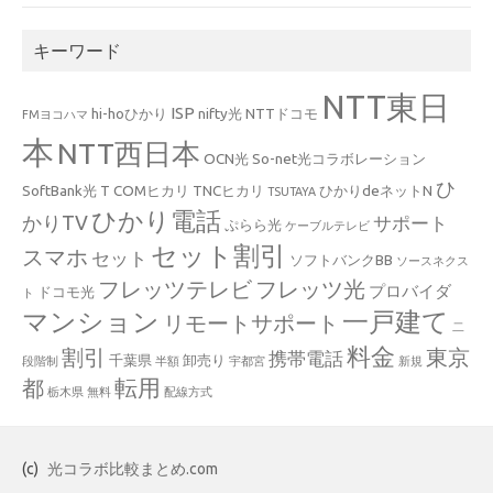
キーワード
NTT東日
ISP
hi-hoひかり
nifty光
NTTドコモ
FMヨコハマ
本
NTT西日本
OCN光
So-net光コラボレーション
ひ
SoftBank光
T COMヒカリ
TNCヒカリ
ひかりdeネットN
TSUTAYA
ひかり電話
かりTV
サポート
ぷらら光
ケーブルテレビ
セット割引
スマホ
セット
ソフトバンクBB
ソースネクス
フレッツテレビ
フレッツ光
プロバイダ
ドコモ光
ト
マンション
一戸建て
リモートサポート
二
料金
割引
東京
携帯電話
千葉県
卸売り
段階制
半額
宇都宮
新規
都
転用
栃木県
無料
配線方式
(c)
光コラボ比較まとめ.com