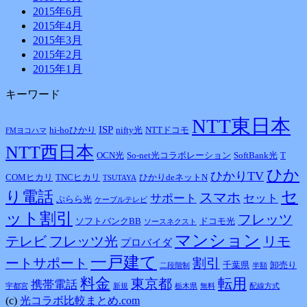
2015年6月
2015年4月
2015年3月
2015年2月
2015年1月
キーワード
NTT東日本
ISP
hi-hoひかり
nifty光
NTTドコモ
FMヨコハマ
NTT西日本
OCN光
So-net光コラボレーション
SoftBank光
T
ひか
ひかりTV
COMヒカリ
TNCヒカリ
ひかりdeネットN
TSUTAYA
り電話
セ
スマホ
サポート
セット
ぷらら光
ケーブルテレビ
ット割引
フレッツ
ソフトバンクBB
ドコモ光
ソースネクスト
マンション
テレビ
フレッツ光
リモ
プロバイダ
一戸建て
ートサポート
割引
千葉県
卸売り
二段階制
半額
料金
東京都
転用
携帯電話
宇都宮
新規
栃木県
無料
配線方式
(c)
光コラボ比較まとめ.com