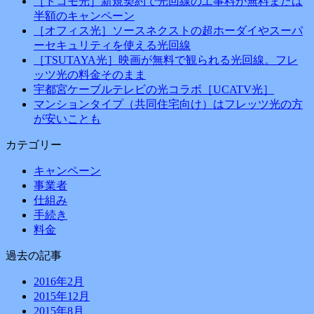
［ドコモ光］新規契約で光回線の工事料が無料または
半額のキャンペーン
［オフィス光］ソースネクストの超ホーダイやスーパ
ーセキュリティを使える光回線
［TSUTAYA光］映画が無料で観られる光回線。フレ
ッツ光の料金そのまま
宇都宮ケーブルテレビの光コラボ［UCATV光］
マンションタイプ（共同住宅向け）はフレッツ光の方
が安いことも
カテゴリー
キャンペーン
事業者
仕組み
手続き
料金
過去の記事
2016年2月
2015年12月
2015年8月