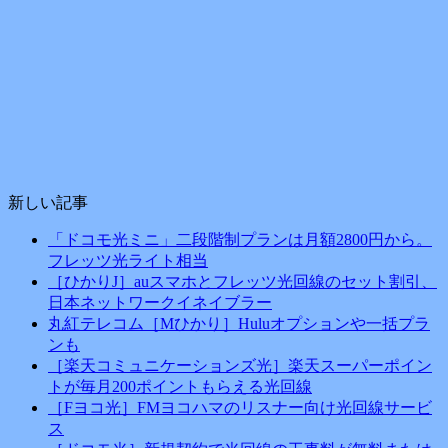
新しい記事
「ドコモ光ミニ」二段階制プランは月額2800円から。
フレッツ光ライト相当
［ひかりJ］auスマホとフレッツ光回線のセット割引、
日本ネットワークイネイブラー
丸紅テレコム［Mひかり］Huluオプションや一括プラ
ンも
［楽天コミュニケーションズ光］楽天スーパーポイン
トが毎月200ポイントもらえる光回線
［Fヨコ光］FMヨコハマのリスナー向け光回線サービ
ス