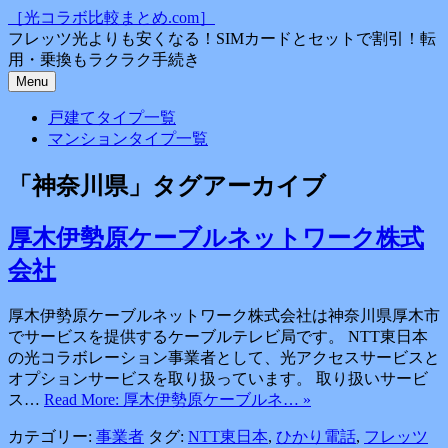
コ
［光コラボ比較まとめ.com］
ン
フレッツ光よりも安くなる！SIMカードとセットで割引！転
テ
用・乗換もラクラク手続き
ン
Menu
ツ
戸建てタイプ一覧
へ
マンションタイプ一覧
ス
キ
「
神奈川県
」タグアーカイブ
ッ
プ
厚木伊勢原ケーブルネットワーク株式
会社
厚木伊勢原ケーブルネットワーク株式会社は神奈川県厚木市
でサービスを提供するケーブルテレビ局です。 NTT東日本
の光コラボレーション事業者として、光アクセスサービスと
オプションサービスを取り扱っています。 取り扱いサービ
ス…
Read More: 厚木伊勢原ケーブルネ… »
カテゴリー:
事業者
タグ:
NTT東日本
,
ひかり電話
,
フレッツ