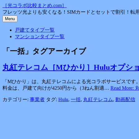
コ
［光コラボ比較まとめ.com］
ン
フレッツ光よりも安くなる！SIMカードとセットで割引！転
テ
Menu
ン
戸建てタイプ一覧
ツ
マンションタイプ一覧
へ
ス
「
一括
」タグアーカイブ
キ
ッ
プ
丸紅テレコム［Mひかり］Huluオプシ
「Mひかり」は、丸紅テレコムによる光コラボサービスです。 
料金は、戸建て向けが4250円から（3ねん割適…
Read Mor
カテゴリー:
事業者
タグ:
Hulu
,
一括
,
丸紅テレコム
,
動画配信