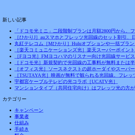
新しい記事
「ドコモ光ミニ」二段階制プランは月額2800円から。
［ひかりJ］auスマホとフレッツ光回線のセット割引、
丸紅テレコム［Mひかり］Huluオプションや一括プラン
［楽天コミュニケーションズ光］楽天スーパーポイント
［Fヨコ光］FMヨコハマのリスナー向け光回線サービス
［ドコモ光］新規契約で光回線の工事料が無料または半
［オフィス光］ソースネクストの超ホーダイやスーパー
［TSUTAYA光］映画が無料で観られる光回線。フレ
宇都宮ケーブルテレビの光コラボ［UCATV光］
マンションタイプ（共同住宅向け）はフレッツ光の方が
カテゴリー
キャンペーン
事業者
仕組み
手続き