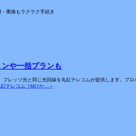
用・乗換もラクラク手続き
ョンや一括プランも
フレッツ光と同じ光回線を丸紅テレコムが提供します。プロバイ
e: 丸紅テレコム［Mひか… »