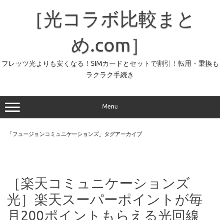
コ
ン
［光コラボ比較まと
テ
ン
ツ
へ
め.com］
ス
キ
ッ
フレッツ光よりも安くなる！SIMカードとセットで割引！転用・乗換も
プ
ラクラク手続き
Menu
「
フュージョンコミュニケーションズ
」タグアーカイブ
［楽天コミュニケーションズ
光］楽天スーパーポイントが毎
月200ポイントもらえる光回線