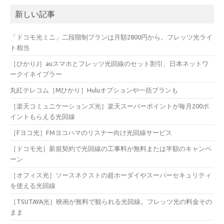
新しい記事
「ドコモ光ミニ」二段階制プランは月額2800円から。フレッツ光ライ
ト相当
［ひかりJ］auスマホとフレッツ光回線のセット割引、日本ネットワ
ークイネイブラー
丸紅テレコム［Mひかり］Huluオプションや一括プランも
［楽天コミュニケーションズ光］楽天スーパーポイントが毎月200ポ
イントもらえる光回線
［Fヨコ光］FMヨコハマのリスナー向け光回線サービス
［ドコモ光］新規契約で光回線の工事料が無料または半額のキャンペ
ーン
［オフィス光］ソースネクストの超ホーダイやスーパーセキュリティ
を使える光回線
［TSUTAYA光］映画が無料で観られる光回線。フレッツ光の料金その
まま