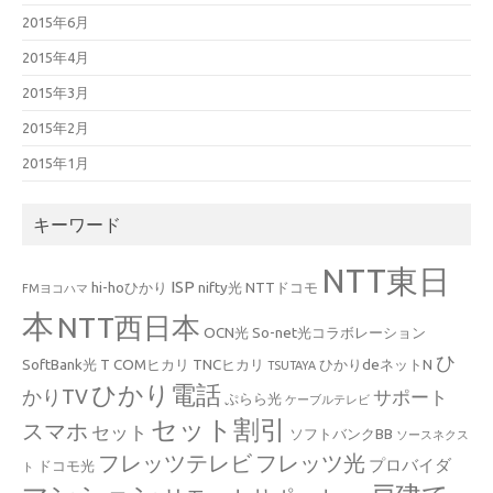
2015年6月
2015年4月
2015年3月
2015年2月
2015年1月
キーワード
NTT東日
ISP
hi-hoひかり
nifty光
NTTドコモ
FMヨコハマ
本
NTT西日本
OCN光
So-net光コラボレーション
ひ
SoftBank光
T COMヒカリ
TNCヒカリ
ひかりdeネットN
TSUTAYA
ひかり電話
かりTV
サポート
ぷらら光
ケーブルテレビ
セット割引
スマホ
セット
ソフトバンクBB
ソースネクス
フレッツテレビ
フレッツ光
プロバイダ
ドコモ光
ト